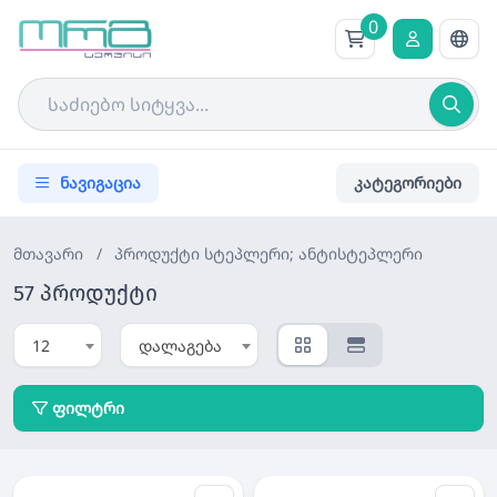
0
ნავიგაცია
კატეგორიები
მთავარი
/
პროდუქტი
სტეპლერი; ანტისტეპლერი
57 პროდუქტი
12
დალაგება
ფილტრი